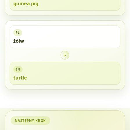
guinea pig
PL
żółw
EN
turtle
NASTĘPNY KROK