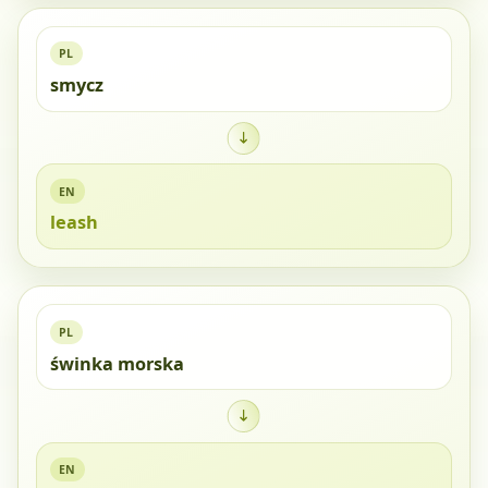
PL
smycz
EN
leash
PL
świnka morska
EN