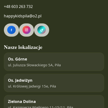
+48 603 263 732
happykidspila@o2.pl
Nasze lokalizacje
Os. Górne
ul. Juliusza Słowackiego 5A, Piła
Os. Jadwiżyn
ul. Królowej Jadwigi 15e, Piła
Zielona Dolina
ul. Kazimierza Wielkiego 11-15/11, Piła