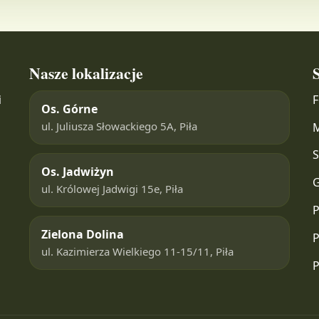
Nasze lokalizacje
S
i
F
Os. Górne
ul. Juliusza Słowackiego 5A, Piła
M
S
Os. Jadwiżyn
G
ul. Królowej Jadwigi 15e, Piła
P
Zielona Dolina
P
ul. Kazimierza Wielkiego 11-15/11, Piła
P