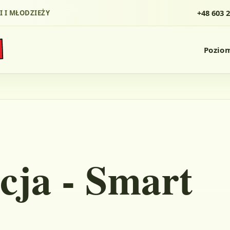
+48 603 
I I MŁODZIEŻY
Pozio
ja - Smart