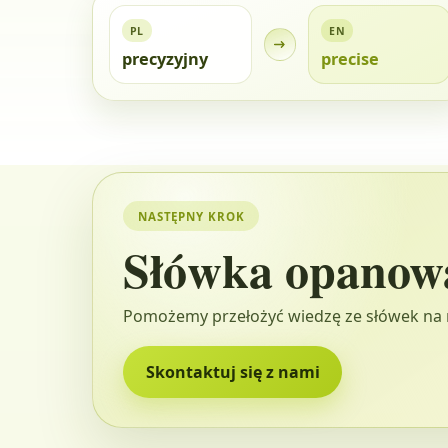
PL
EN
precyzyjny
precise
NASTĘPNY KROK
Słówka opanow
Pomożemy przełożyć wiedzę ze słówek na 
Skontaktuj się z nami