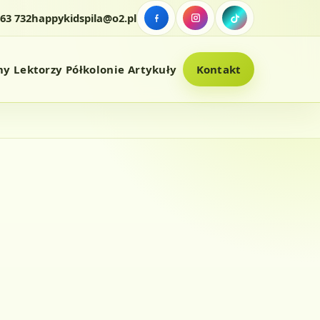
263 732
happykidspila@o2.pl
my
Lektorzy
Półkolonie
Artykuły
Kontakt