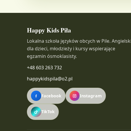
Happy Kids Piła
Lokalna szkoła języków obcych w Pile. Angielsk
dla dzieci, młodzieży i kursy wspierające
egzamin ósmoklasisty.
+48 603 263 732
happykidspila@o2.pl
Facebook
Instagram
TikTok