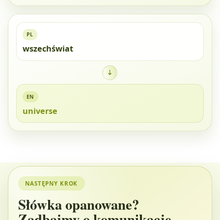
PL
wszechświat
EN
universe
NASTĘPNY KROK
Słówka opanowane?
Zadbajmy o komunikację.